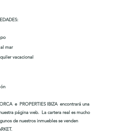
EDADES:
mpo
s al mar
lquiler vacacional
ción
RCA e PROPERTIES IBIZA encontrará una
nuestra página web. La cartera real es mucho
gunos de nuestros inmuebles se venden
ARKET.