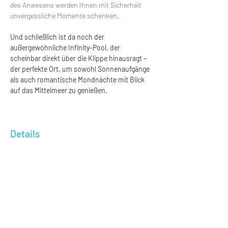
des Anwesens werden Ihnen mit Sicherheit 
unvergessliche Momente schenken.
Und schließlich ist da noch der 
außergewöhnliche Infinity-Pool, der 
scheinbar direkt über die Klippe hinausragt – 
der perfekte Ort, um sowohl Sonnenaufgänge 
als auch romantische Mondnächte mit Blick 
auf das Mittelmeer zu genießen.
Details
Art der Immobilie
Wohnfläche
VILLA MIT
650 m²
MEERBLICK
Schlafzimmer
Grundstück