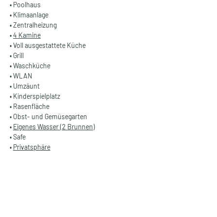
• Poolhaus
• Klimaanlage
• Zentralheizung
• 
4 Kamine
• Voll ausgestattete Küche
• Grill
• Waschküche
• WLAN
• Umzäunt
• Kinderspielplatz
• Rasenfläche
• Obst- und Gemüsegarten
• 
Eigenes Wasser (2 Brunnen)
• Safe
• 
Privatsphäre
Details
Art der Immobilie
Wohnfläche
FINCA OASIS &
660 m²