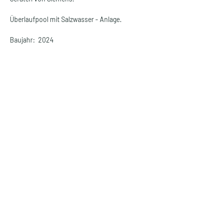
Überlaufpool mit Salzwasser - Anlage.
Baujahr:  2024
Details
Art der Immobilie
Wohnfläche
COOL & MODERN
462 m²
STYLE
Schlafzimmer
Grundstück
4
1.160 m²
Badezimmer
Stockwerke