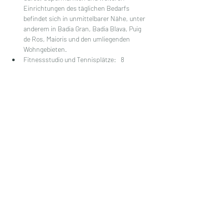
Einrichtungen des täglichen Bedarfs 
befindet sich in unmittelbarer Nähe, unter 
anderem in Badia Gran, Badia Blava, Puig 
de Ros, Maioris und den umliegenden 
Wohngebieten.
Fitnessstudio und Tennisplätze:   8 
Minuten zu Fuß
Golfclub Maioris mit 18-Loch-Golfplatz, 
Fitnessbereich sowie einem 
ausgezeichneten Restaurant mit 
herrlicher Terrasse:  5 Minuten mit dem 
Auto
Flughafen Palma de Mallorca:  15 Minuten
Palma Stadt:  20 Minuten
Cala Pi (feiner Sandstrand):  15 Minuten
Es Trenc & Sa Ràpita (zwei der schönsten 
Naturstrände Mallorcas):  25 Minuten
Details